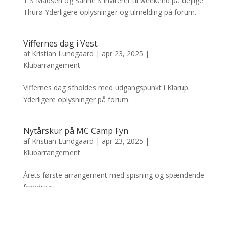
T S Madsen og Sanne S inviterer til weekend på dejlige
Thurø Yderligere oplysninger og tilmelding på forum.
Viffernes dag i Vest.
af
Kristian Lundgaard
|
apr 23, 2025
|
Klubarrangement
Viffernes dag sfholdes med udgangspunkt i Klarup.
Yderligere oplysninger på forum.
Nytårskur på MC Camp Fyn
af
Kristian Lundgaard
|
apr 23, 2025
|
Klubarrangement
Årets første arrangement med spisning og spændende
foredrag.
Næste poster »