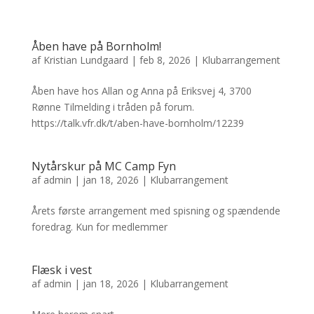
Åben have på Bornholm!
af
Kristian Lundgaard
|
feb 8, 2026
|
Klubarrangement
Åben have hos Allan og Anna på Eriksvej 4, 3700
Rønne Tilmelding i tråden på forum.
https://talk.vfr.dk/t/aben-have-bornholm/12239
Nytårskur på MC Camp Fyn
af
admin
|
jan 18, 2026
|
Klubarrangement
Årets første arrangement med spisning og spændende
foredrag. Kun for medlemmer
Flæsk i vest
af
admin
|
jan 18, 2026
|
Klubarrangement