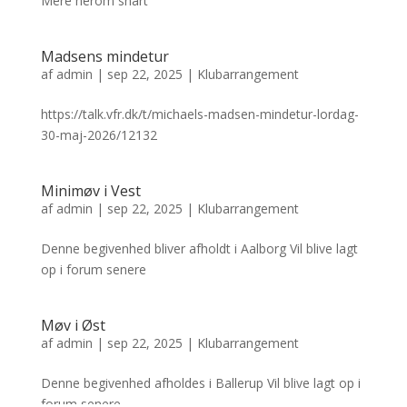
Mere herom snart
Madsens mindetur
af
admin
|
sep 22, 2025
|
Klubarrangement
https://talk.vfr.dk/t/michaels-madsen-mindetur-lordag-
30-maj-2026/12132
Minimøv i Vest
af
admin
|
sep 22, 2025
|
Klubarrangement
Denne begivenhed bliver afholdt i Aalborg Vil blive lagt
op i forum senere
Møv i Øst
af
admin
|
sep 22, 2025
|
Klubarrangement
Denne begivenhed afholdes i Ballerup Vil blive lagt op i
forum senere