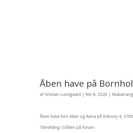
Åben have på Bornho
af
Kristian Lundgaard
|
feb 8, 2026
|
Klubarran
Åben have hos Allan og Anna på Eriksvej 4, 370
Tilmelding i tråden på forum.