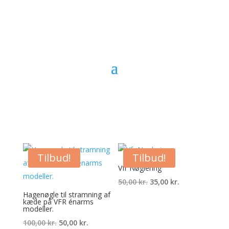
Tilbud!
Tilbud!
Vfr Nøglering
Den
Den
50,00
kr.
35,00
kr.
Hagenøgle til stramning af
oprindelige
aktuelle
kæde på VFR énarms
pris
pris
modeller.
var:
er:
Den
Den
100,00
kr.
50,00
kr.