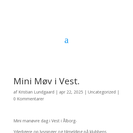
Mini Møv i Vest.
af
Kristian Lundgaard
|
apr 22, 2025
|
Uncategorized
|
0 Kommentarer
Mini manøvre dag i Vest i Ålborg-
Yderligere op lysninger og tilmelding på klubbens